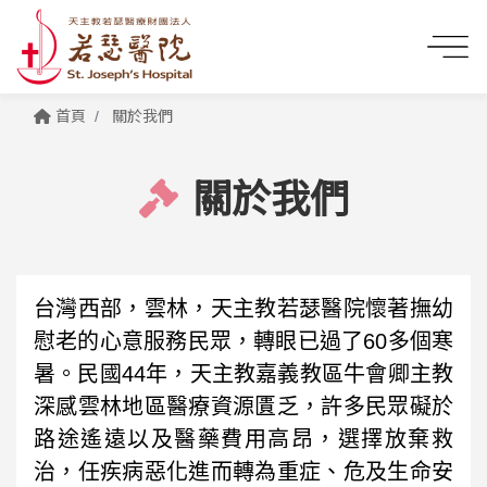
首頁
關於我們
關於我們
台灣西部，雲林，天主教若瑟醫院懷著撫幼
慰老的心意服務民眾，轉眼已過了
60
多個寒
暑。民國
44
年，天主教嘉義教區牛會卿主教
深感雲林地區醫療資源匱乏，許多民眾礙於
路途遙遠以及醫藥費用高昂，選擇放棄救
治，任疾病惡化進而轉為重症、危及生命安