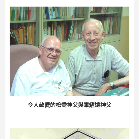
令人敬愛的松喬神父與畢耀遠神父