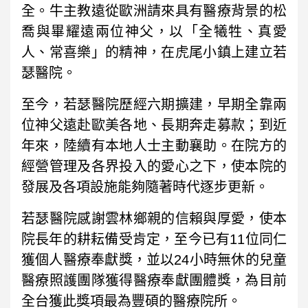
全。牛主教遠從歐洲請來具有醫療背景的松
喬與畢耀遠兩位神父，以「全犧牲、真愛
人、常喜樂」的精神，在虎尾小鎮上建立若
瑟醫院。
至今，若瑟醫院歷經六期擴建，早期全靠兩
位神父遠赴歐美各地、長期奔走募款；到近
年來，陸續有本地人士主動襄助。在院方的
經營管理及各界投入的愛心之下，使本院的
發展及各項設施能夠隨著時代逐步更新。
若瑟醫院感謝雲林鄉親的信賴與厚愛，使本
院長年的耕耘備受肯定，至今已有
11
位同仁
獲個人醫療奉獻獎，並以
24
小時無休的兒童
醫療照護團隊獲得醫療奉獻團體獎，為目前
全台獲此獎項最為豐碩的醫療院所。