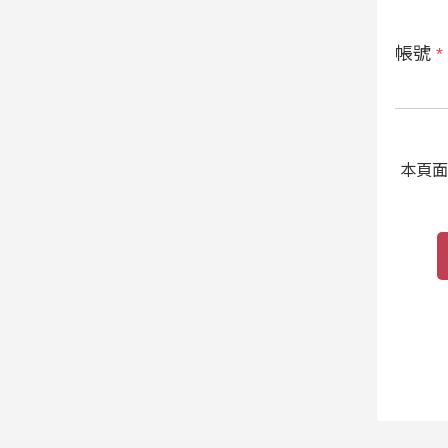
帳號
*
本頁面受