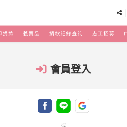
即捐款
義賣品
捐款紀錄查詢
志工招募
會員登入
或