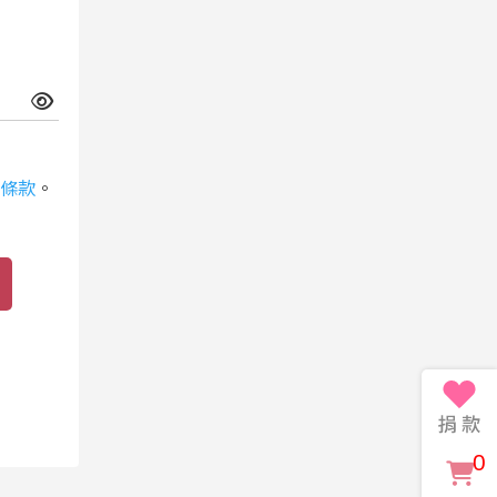
條款
。
0